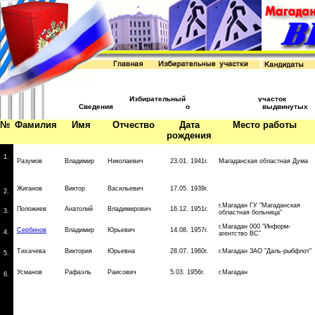
Избирательный учас
Сведения о выдвинутых 
№
Фамилия
Имя
Отчество
Дата
Место работы
рождения
1.
Разумов
Владимир
Николаевич
23.01. 1941г.
Магаданская областная Дума
Жиганов
Виктор
Васильевич
17.05. 1939г.
2.
г.Магадан ГУ "Магаданская
Положиев
Анатолий
Владимирович
16.12. 1951г.
3.
областная больница"
г.Магадан 000 "Информ-
Сербинов
Владимир
Юрьевич
14.08. 1957г.
4.
агентство ВС"
Тихачева
Виктория
Юрьевна
28.07. 1960г.
г.Магадан ЗАО "Даль-рыбфлот"
5.
Усманов
Рафаэль
Раисович
5.03. 1956г.
г.Магадан
6.