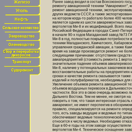
Ранее завод входил в состав Всесоюзного го
ремонту авиационной техники "Авиаремонт", 
ремонт авиационной техники, эксплуатировав
других ведомств СССР, а также экспортирован
на котором когда-то работало более 400 челов
является одним из шести авиаремонтных зав
вертолетов Ми-8 и их модификаций. Всего лиш
Российской Федерации в городах Санкт-Петербу
в начале 90-х годов Магаданский завод №73 Г
Ми-8 в год, полностью покрывая потребности 
техники Магаданского, Камчатского, Хабаровск
управления гражданской авиации, а также Кам
время на заводе производится ремонт не более
следующими причинами: отсутствием средств 
авиапредприятий (стоимость ремонта 1 вертоле
значительное падение объемов авиаперевозок
Ми-8, наличие у потенциальных заказчиков в
восстановительные работы на предприятиях-из
сроках и качестве ремонта сказываются также
изделий и полуфабрикатов, необходимых для 
Увеличение объемов ремонта авиационной те
объемов воздушных перевозок в Дальневосточн
частности. Все это в свою очередь возможно
Дальнего Востока. Тем не менее, не смотря н
говорить о том, что такая интересная отрасль
авиаремонт, не имеет перспектив в обозримом
правило, специализируются на ремонте опред
того, есть заводы ведущие и ведомые по типа
обеспечивают ведомые технологической докум
относится к числу ведомых. Необходимо отказ
Еще в 60-е годы на этом заводе осуществляли
вертолетов Ми-4. Техническое оснащение зав