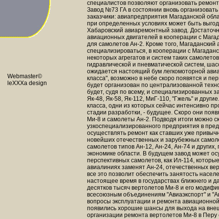
специалистов позволяют организовать ремонт 
Завод №73 ГА в состоянии вновь организоват
заказчики: авиапредприятия Магаданской облас
при определенных условиях может быть выгод
Хабаровский авиаремонтный завод. Достаточн
авиационных двигателей в кооперации с Мага
для самолетов Ан-2. Кроме того, Магаданский
специализироваться, в кооперации с Магаданс
некоторых агрегатов и систем таких самолетов,
гидравлической и пневматической систем, шасс
ожидается настоящий бум легкомоторной авиа
Webmaster©
класса", возможно в небе скоро появятся и п
leXXXa design
будет организован по централизованной техн
будет, судя по всему, и специализированных за
Як-48, Як-58, Як-112, МиГ-110, "Гжель" и друг
класса, одни из которых сейчас интенсивно п
стадии разработки, - будущее. Скоро они появ
Ми-8 и самолеты Ан-2. Подводя итоги можно с
узкоспециализированного предприятия в пред
осуществлять ремонт как ставших уже привычн
новейших отечественных и зарубежных самолет
самолетов типов Ан-12, Ан-24, Ан-74 и других,
экономике области. В будущем завод может ос
перспективных самолетов, как Ил-114, которы
авиалиниях заменят Ан-24, отечественных вер
все это позволит обеспечить занятость населе
настоящее время в государствах ближнего и д
десятков тысяч вертолетов Ми-8 и его модифи
всесоюзным объединениям "Авиаэкспорт" и "
вопросы эксплуатации и ремонта авиационной
появились хорошие шансы для выхода на внеш
организации ремонта вертолетов Ми-8 в Перу